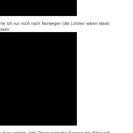
chte ich nur noch nach Norwegen (die Lofoten wären ideal)
ssen.
h dazu gehört: Joik! Dieser typische Gesang der Sámi soll