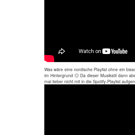
Was wäre eine nordische Playlist ohne ein bis
im Hintergrund 🙂 Da dieser Musikstil dann aber
mal lieber nicht mit in die Spotify-Playlist auf