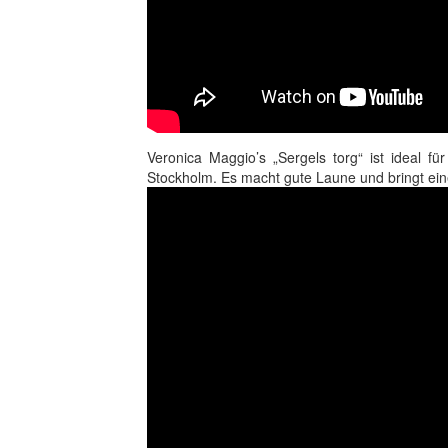
Veronica Maggio’s „Sergels torg“ ist ideal f
Stockholm. Es macht gute Laune und bringt ein