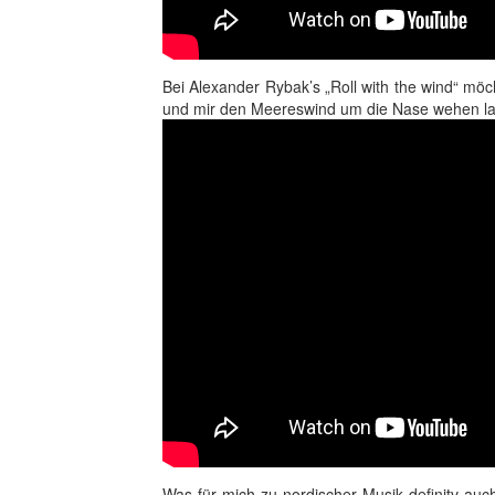
Bei Alexander Rybak’s „Roll with the wind“ mö
und mir den Meereswind um die Nase wehen la
Was für mich zu nordischer Musik definitv auc