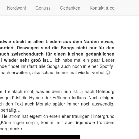
Nordweh!
Genuss
Gedanken
Kontakt & co
endwie steckt in allen Liedern aus dem Norden etwas,
portiert. Deswegen sind die Songs nicht nur für den
 auch zwischendurch für einen kleinen gedanklichen
l wieder sehr groß ist…
Ich habe mal ein paar Lieder
 findet ihr (fast) alle Songs auch noch in einer Spotify-
 nach erweitern, also schaut immer mal wieder vorbei 🙂
iß einfach nicht, was es denn nun ist…) nach Göteborg
av guld“ ist die Hymne der Frölunda Indians. Nach einigen
ich den Text auch Monate später immer noch auswendig.
überfällig…
Hellström hat eigentlich einen eher traurigen Hintergrund
„Känn ingen sorg“), kommt mir aber irgendwie trotzdem
teborg denke…