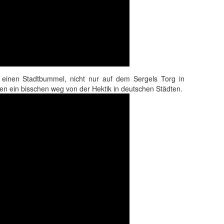
ür einen Stadtbummel, nicht nur auf dem Sergels Torg in
en ein bisschen weg von der Hektik in deutschen Städten.