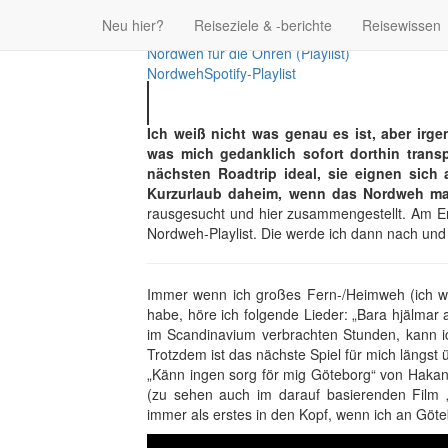
Neu hier?
Reiseziele & -berichte
Reisewissen
Nordweh!
Nordweh für die Ohren (Playlist)
Nordweh
Spotify-Playlist
Ich weiß nicht was genau es ist, aber irg
was mich gedanklich sofort dorthin trans
nächsten Roadtrip ideal, sie eignen sich
Kurzurlaub daheim, wenn das Nordweh ma
rausgesucht und hier zusammengestellt. Am Ende
Nordweh-Playlist. Die werde ich dann nach und
Immer wenn ich großes Fern-/Heimweh (ich we
habe, höre ich folgende Lieder: „Bara hjälmar 
im Scandinavium verbrachten Stunden, kann 
Trotzdem ist das nächste Spiel für mich längst 
„Känn ingen sorg för mig Göteborg“ von Hakan 
(zu sehen auch im darauf basierenden Film 
immer als erstes in den Kopf, wenn ich an Gö