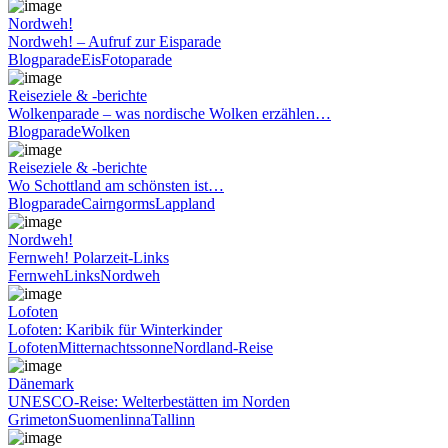
Nordweh!
Nordweh! – Aufruf zur Eisparade
Blogparade
Eis
Fotoparade
Reiseziele & -berichte
Wolkenparade – was nordische Wolken erzählen…
Blogparade
Wolken
Reiseziele & -berichte
Wo Schottland am schönsten ist…
Blogparade
Cairngorms
Lappland
Nordweh!
Fernweh! Polarzeit-Links
Fernweh
Links
Nordweh
Lofoten
Lofoten: Karibik für Winterkinder
Lofoten
Mitternachtssonne
Nordland-Reise
Dänemark
UNESCO-Reise: Welterbestätten im Norden
Grimeton
Suomenlinna
Tallinn