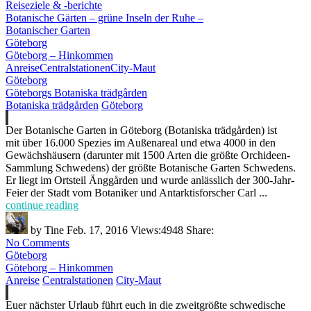
Reiseziele & -berichte
Botanische Gärten – grüne Inseln der Ruhe –
Botanischer Garten
Göteborg
Göteborg – Hinkommen
Anreise
Centralstationen
City-Maut
Göteborg
Göteborgs Botaniska trädgården
Botaniska trädgården
Göteborg
Der Botanische Garten in Göteborg (Botaniska trädgården) ist
mit über 16.000 Spezies im Außenareal und etwa 4000 in den
Gewächshäusern (darunter mit 1500 Arten die größte Orchideen-
Sammlung Schwedens) der größte Botanische Garten Schwedens.
Er liegt im Ortsteil Änggården und wurde anlässlich der 300-Jahr-
Feier der Stadt vom Botaniker und Antarktisforscher Carl ...
continue reading
by
Tine
Feb. 17, 2016
Views:
4948
Share:
No Comments
Göteborg
Göteborg – Hinkommen
Anreise
Centralstationen
City-Maut
Euer nächster Urlaub führt euch in die zweitgrößte schwedische