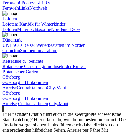
Fernweh! Polarzeit-Links
Fernweh
Links
Nordweh
Lofoten
Lofoten: Karibik für Winterkinder
Lofoten
Mitternachtssonne
Nordland-Reise
Dänemark
UNESCO-Reise: Welterbestätten im Norden
Grimeton
Suomenlinna
Tallinn
Reiseziele & -berichte
Botanische Gärten – grüne Inseln der Ruhe –
Botanischer Garten
Göteborg
Göteborg – Hinkommen
Anreise
Centralstationen
City-Maut
Göteborg
Göteborg – Hinkommen
Anreise
Centralstationen
City-Maut
Euer nächster Urlaub führt euch in die zweitgrößte schwedische
Stadt Göteborg? Hier erfahrt ihr, wie ihr am besten hinkommt. Die
türkis hervorgehobenen Links führen euch dabei direkt zu den
entsprechenden hilfreichen Seiten. Anreise per Fähre Mit