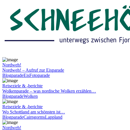
Nordweh!
Nordweh! – Aufruf zur Eisparade
Blogparade
Eis
Fotoparade
Reiseziele & -berichte
Wolkenparade – was nordische Wolken erzählen…
Blogparade
Wolken
Reiseziele & -berichte
Wo Schottland am schönsten ist…
Blogparade
Cairngorms
Lappland
Nordweh!