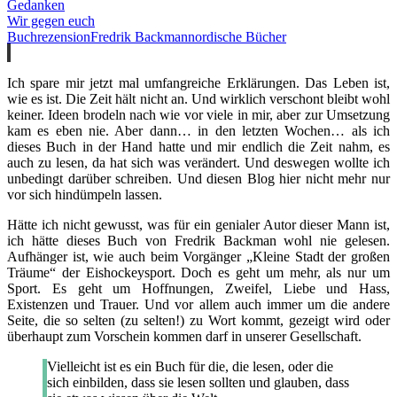
Gedanken
Wir gegen euch
Buchrezension
Fredrik Backman
nordische Bücher
Ich spare mir jetzt mal umfangreiche Erklärungen. Das Leben ist,
wie es ist. Die Zeit hält nicht an. Und wirklich verschont bleibt wohl
keiner. Ideen brodeln nach wie vor viele in mir, aber zur Umsetzung
kam es eben nie. Aber dann… in den letzten Wochen… als ich
dieses Buch in der Hand hatte und mir endlich die Zeit nahm, es
auch zu lesen, da hat sich was verändert. Und deswegen wollte ich
unbedingt darüber schreiben. Und diesen Blog hier nicht mehr nur
vor sich hindümpeln lassen.
Hätte ich nicht gewusst, was für ein genialer Autor dieser Mann ist,
ich hätte dieses Buch von Fredrik Backman wohl nie gelesen.
Aufhänger ist, wie auch beim Vorgänger „Kleine Stadt der großen
Träume“ der Eishockeysport. Doch es geht um mehr, als nur um
Sport. Es geht um Hoffnungen, Zweifel, Liebe und Hass,
Existenzen und Trauer. Und vor allem auch immer um die andere
Seite, die so selten (zu selten!) zu Wort kommt, gezeigt wird oder
überhaupt zum Vorschein kommen darf in unserer Gesellschaft.
Vielleicht ist es ein Buch für die, die lesen, oder die
sich einbilden, dass sie lesen sollten und glauben, dass