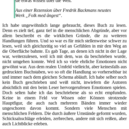
sie etwas wissen über die Welt.
Aus einer Rezension über Fredrik Backmans neustes
Werk „Folk med ångest“.
Ich habe ungewöhnlich lange gebraucht, dieses Buch zu lesen.
Denn es zielt tief, ganz tief in die menschlichen Abgründe, aber vor
allem beschreibt es die wirklichen Gründe, die zu weiteren
Handlungen führen. Und so war es für mich stellenweise schwer zu
lesen, weil sich gleichzeitig so viel an Gefühlen in mir den Weg an
die Oberfläche bahnte. Es gab Tage, an denen ich nicht in der Lage
war, weiterzulesen, weil ich mit dem, was da beschrieben wurde,
nicht umgehen konnte. Weil ich so viele ehrliche Emotionen nicht
gewöhnt war. Aus dem realen Umfeld vielleicht, aber keinesfalls aus
gedruckten Buchstaben, wo so oft die Handlung so vorhersehbar ist
und immer nach dem gleichen Schema abläuft. Ich habe selber noch
kein Buch geschrieben und weiß nicht, inwiefern die Autoren
absichtlich mit den beim Leser hervorgerufenen Emotionen spielen.
Doch selten habe ich das beschriebene als so echt empfunden.
Keine in einem Feld vor Wissen oder Können strotzende
Hauptfigur, die auch nach mehreren Bänden immer wieder
ungeschoren davon kommt. Sondern viele Menschen mit
menschlichen Fehlern. Die durch äußere Umstände geformt wurden,
Schicksalsschläge erleiden, zerbrechen, andere mit sich reißen, aber
auch Lichtblicke erleben.