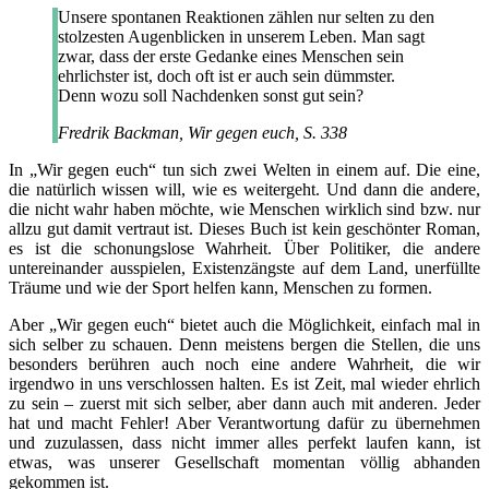
Unsere spontanen Reaktionen zählen nur selten zu den
stolzesten Augenblicken in unserem Leben. Man sagt
zwar, dass der erste Gedanke eines Menschen sein
ehrlichster ist, doch oft ist er auch sein dümmster.
Denn wozu soll Nachdenken sonst gut sein?
Fredrik Backman, Wir gegen euch, S. 338
In „Wir gegen euch“ tun sich zwei Welten in einem auf. Die eine,
die natürlich wissen will, wie es weitergeht. Und dann die andere,
die nicht wahr haben möchte, wie Menschen wirklich sind bzw. nur
allzu gut damit vertraut ist. Dieses Buch ist kein geschönter Roman,
es ist die schonungslose Wahrheit. Über Politiker, die andere
untereinander ausspielen, Existenzängste auf dem Land, unerfüllte
Träume und wie der Sport helfen kann, Menschen zu formen.
Aber „Wir gegen euch“ bietet auch die Möglichkeit, einfach mal in
sich selber zu schauen. Denn meistens bergen die Stellen, die uns
besonders berühren auch noch eine andere Wahrheit, die wir
irgendwo in uns verschlossen halten. Es ist Zeit, mal wieder ehrlich
zu sein – zuerst mit sich selber, aber dann auch mit anderen. Jeder
hat und macht Fehler! Aber Verantwortung dafür zu übernehmen
und zuzulassen, dass nicht immer alles perfekt laufen kann, ist
etwas, was unserer Gesellschaft momentan völlig abhanden
gekommen ist.