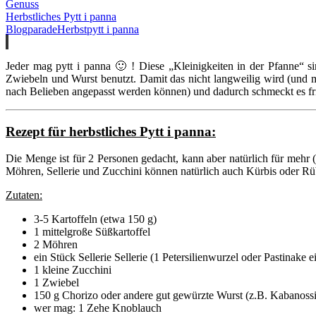
Genuss
Herbstliches Pytt i panna
Blogparade
Herbst
pytt i panna
Jeder mag pytt i panna 🙂 ! Diese „Kleinigkeiten in der Pfanne“ s
Zwiebeln und Wurst benutzt. Damit das nicht langweilig wird (und 
nach Belieben angepasst werden können) und dadurch schmeckt es fr
Rezept für herbstliches Pytt i panna:
Die Menge ist für 2 Personen gedacht, kann aber natürlich für mehr 
Möhren, Sellerie und Zucchini können natürlich auch Kürbis oder Rü
Zutaten:
3-5 Kartoffeln (etwa 150 g)
1 mittelgroße Süßkartoffel
2 Möhren
ein Stück Sellerie Sellerie (1 Petersilienwurzel oder Pastinake e
1 kleine Zucchini
1 Zwiebel
150 g Chorizo oder andere gut gewürzte Wurst (z.B. Kabanossi
wer mag: 1 Zehe Knoblauch