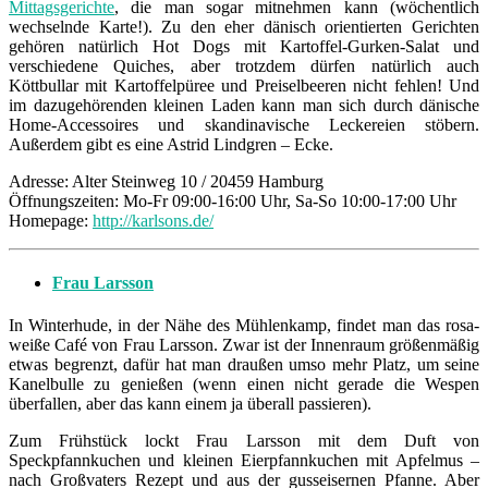
Mittagsgerichte
, die man sogar mitnehmen kann (wöchentlich
wechselnde Karte!). Zu den eher dänisch orientierten Gerichten
gehören natürlich Hot Dogs mit Kartoffel-Gurken-Salat und
verschiedene Quiches, aber trotzdem dürfen natürlich auch
Köttbullar mit Kartoffelpüree und Preiselbeeren nicht fehlen! Und
im dazugehörenden kleinen Laden kann man sich durch dänische
Home-Accessoires und skandinavische Leckereien stöbern.
Außerdem gibt es eine Astrid Lindgren – Ecke.
Adresse: Alter Steinweg 10 / 20459 Hamburg
Öffnungszeiten: Mo-Fr 09:00-16:00 Uhr, Sa-So 10:00-17:00 Uhr
Homepage:
http://karlsons.de/
Frau Larsson
In Winterhude, in der Nähe des Mühlenkamp, findet man das rosa-
weiße Café von Frau Larsson. Zwar ist der Innenraum größenmäßig
etwas begrenzt, dafür hat man draußen umso mehr Platz, um seine
Kanelbulle zu genießen (wenn einen nicht gerade die Wespen
überfallen, aber das kann einem ja überall passieren).
Zum Frühstück lockt Frau Larsson mit dem Duft von
Speckpfannkuchen und kleinen Eierpfannkuchen mit Apfelmus –
nach Großvaters Rezept und aus der gusseisernen Pfanne. Aber