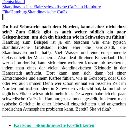
Deutschland
Skandinavisches Flair: schwedische Cafés in Hamburg
Fika
Hamburg
Skandinavische Cafés
Du hast Sehnsucht nach dem Norden, kannst aber nicht dort
sein? Zum Glück gibt es auch weiter südlich ein paar
Gelegenheiten, um sich ein bisschen wie in Schweden zu fühlen!
Hamburg zum Beispiel ist ja ein bisschen wie eine typisch
skandinavische Großstadt (oder eher die Großstadt, die
Skandinavien nicht hat?). Viel Wasser und eine entspannende
Gelassenheit der Menschen… Also ideal für einen Kurzurlaub. Und
wer schon dort ist, kann sich einen weiteren Kurzurlaub bescheren,
indem man eines der vielen skandinavischen Kleinode in der
Hansestadt aufsucht. Dort kann man sich dann bei einer
Zimtschnecke und einem Kaffee fühlen, wie in Göteborg, oder Oslo
oder wo auch immer. Denn wer schon einmal ein bisschen Zeit im
Norden und insbesondere in Schweden verbracht hat, kommt ohne
tägliches Fika sowieso nicht mehr klar. Deswegen habe ich ein paar
schwedische Cafés in Hamburg zusammen gestellt, in denen man
typische Gerichte in einer liebevoll eingerichteten und angenehm
nordischen Atmosphäre probieren kann. Bereit? Ska vi fika?
Karlsons – Skandinavische Köstlichkeiten