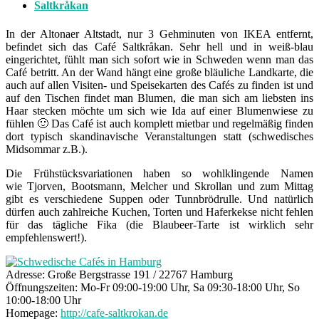
Saltkråkan
In der Altonaer Altstadt, nur 3 Gehminuten von IKEA entfernt,
befindet sich das Café Saltkråkan. Sehr hell und in weiß-blau
eingerichtet, fühlt man sich sofort wie in Schweden wenn man das
Café betritt. An der Wand hängt eine große bläuliche Landkarte, die
auch auf allen Visiten- und Speisekarten des Cafés zu finden ist und
auf den Tischen findet man Blumen, die man sich am liebsten ins
Haar stecken möchte um sich wie Ida auf einer Blumenwiese zu
fühlen 🙂 Das Café ist auch komplett mietbar und regelmäßig finden
dort typisch skandinavische Veranstaltungen statt (schwedisches
Midsommar z.B.).
Die Frühstücksvariationen haben so wohlklingende Namen
wie Tjorven, Bootsmann, Melcher und Skrollan und zum Mittag
gibt es verschiedene Suppen oder Tunnbrödrulle. Und natürlich
dürfen auch zahlreiche Kuchen, Torten und Haferkekse nicht fehlen
für das tägliche Fika (die Blaubeer-Tarte ist wirklich sehr
empfehlenswert!).
Adresse: Große Bergstrasse 191 / 22767 Hamburg
Öffnungszeiten: Mo-Fr 09:00-19:00 Uhr, Sa 09:30-18:00 Uhr, So
10:00-18:00 Uhr
Homepage:
http://cafe-saltkrokan.de