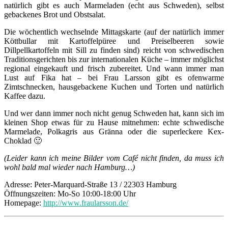
natürlich gibt es auch Marmeladen (echt aus Schweden), selbst
gebackenes Brot und Obstsalat.
Die wöchentlich wechselnde Mittagskarte (auf der natürlich immer
Köttbullar mit Kartoffelpüree und Preiselbeeren sowie
Dillpellkartoffeln mit Sill zu finden sind) reicht von schwedischen
Traditionsgerichten bis zur internationalen Küche – immer möglichst
regional eingekauft und frisch zubereitet. Und wann immer man
Lust auf Fika hat – bei Frau Larsson gibt es ofenwarme
Zimtschnecken, hausgebackene Kuchen und Torten und natürlich
Kaffee dazu.
Und wer dann immer noch nicht genug Schweden hat, kann sich im
kleinen Shop etwas für zu Hause mitnehmen: echte schwedische
Marmelade, Polkagris aus Gränna oder die superleckere Kex-
Choklad 🙂
(Leider kann ich meine Bilder vom Café nicht finden, da muss ich
wohl bald mal wieder nach Hamburg…)
Adresse: Peter-Marquard-Straße 13 / 22303 Hamburg
Öffnungszeiten: Mo-So 10:00-18:00 Uhr
Homepage:
http://www.fraularsson.de/