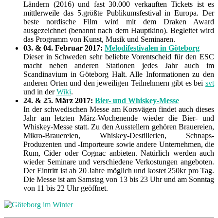
Ländern (2016) und fast 30.000 verkauften Tickets ist es
mittlerweile das 5.größte Publikumsfestival in Europa. Der
beste nordische Film wird mit dem Draken Award
ausgezeichnet (benannt nach dem Hauptkino). Begleitet wird
das Programm von Kunst, Musik und Seminaren.
03. & 04. Februar 2017:
Melodifestivalen in Göteborg
Dieser in Schweden sehr beliebte Vorentscheid für den ESC
macht neben anderen Stationen jedes Jahr auch im
Scandinavium in Göteborg Halt. Alle Informationen zu den
anderen Orten und den jeweiligen Teilnehmern gibt es bei
svt
und in der
Wiki
.
24. & 25. März 2017:
Bier- und Whiskey-Messe
In der schwedischen Messe am Korsvägen findet auch dieses
Jahr am letzten März-Wochenende wieder die Bier- und
Whiskey-Messe statt. Zu den Ausstellern gehören Brauereien,
Mikro-Brauereien, Whiskey-Destillerien, Schnaps-
Produzenten und -Importeure sowie andere Unternehmen, die
Rum, Cider oder Cognac anbieten. Natürlich werden auch
wieder Seminare und verschiedene Verkostungen angeboten.
Der Eintritt ist ab 20 Jahre möglich und kostet 250kr pro Tag.
Die Messe ist am Samstag von 13 bis 23 Uhr und am Sonntag
von 11 bis 22 Uhr geöffnet.