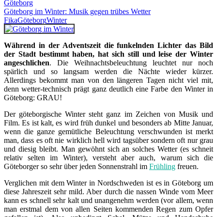
Göteborg
Göteborg im Winter: Musik gegen trübes Wetter
Fika
Göteborg
Winter
Während in der Adventszeit die funkelnden Lichter das Bild
der Stadt bestimmt haben, hat sich still und leise der Winter
angeschlichen
. Die Weihnachtsbeleuchtung leuchtet nur noch
spärlich und so langsam werden die Nächte wieder kürzer.
Allerdings bekommt man von den längeren Tagen nicht viel mit,
denn wetter-technisch prägt ganz deutlich eine Farbe den Winter in
Göteborg: GRAU!
Der göteborgische Winter steht ganz im Zeichen von Musik und
Film. Es ist kalt, es wird früh dunkel und besonders ab Mitte Januar,
wenn die ganze gemütliche Beleuchtung verschwunden ist merkt
man, dass es oft nie wirklich hell wird tagsüber sondern oft nur grau
und diesig bleibt. Man gewöhnt sich an solches Wetter (es schneit
relativ selten im Winter), versteht aber auch, warum sich die
Göteborger so sehr über jeden Sonnenstrahl im
Frühling
freuen.
Verglichen mit dem Winter in Nordschweden ist es in Göteborg um
diese Jahreszeit sehr mild. Aber durch die nassen Winde vom Meer
kann es schnell sehr kalt und unangenehm werden (vor allem, wenn
man erstmal dem von allen Seiten kommenden Regen zum Opfer