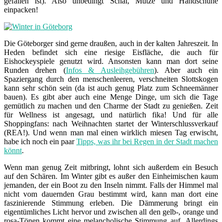
gefallen ist). Also unbedingt Schal, Mütze und Handschuhe
einpacken!
Die Göteborger sind gerne draußen, auch in der kalten Jahreszeit. In
Heden befindet sich eine riesige Eisfläche, die auch für
Eishockeyspiele genutzt wird. Ansonsten kann man dort seine
Runden drehen (
Infos & Ausleihgebühren
). Aber auch ein
Spaziergang durch den menschenleeren, verschneiten Slottskogen
kann sehr schön sein (da ist auch genug Platz zum Schneemänner
bauen). Es gibt aber auch eine Menge Dinge, um sich die Tage
gemütlich zu machen und den Charme der Stadt zu genießen. Zeit
für Wellness ist angesagt, und natürlich fika! Und für alle
Shoppingfans: nach Weihnachten startet der Winterschlussverkauf
(REA!). Und wenn man mal einen wirklich miesen Tag erwischt,
habe ich noch ein paar
Tipps, was ihr bei Regen in der Stadt machen
könnt
.
Wenn man genug Zeit mitbringt, lohnt sich außerdem ein Besuch
auf den Schären. Im Winter gibt es außer den Einheimischen kaum
jemanden, der ein Boot zu den Inseln nimmt. Falls der Himmel mal
nicht vom dauernden Grau bestimmt wird, kann man dort eine
faszinierende Stimmung erleben. Die Dämmerung bringt ein
eigentümliches Licht hervor und zwischen all den gelb-, orange und
rosa-Tönen kommt eine melancholische Stimmung auf. Allerdings