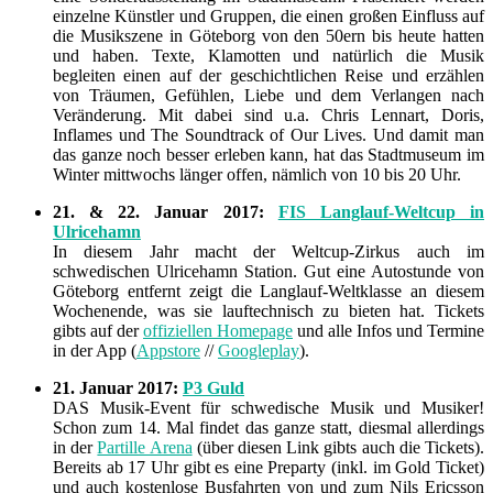
einzelne Künstler und Gruppen, die einen großen Einfluss auf
die Musikszene in Göteborg von den 50ern bis heute hatten
und haben. Texte, Klamotten und natürlich die Musik
begleiten einen auf der geschichtlichen Reise und erzählen
von Träumen, Gefühlen, Liebe und dem Verlangen nach
Veränderung. Mit dabei sind u.a. Chris Lennart, Doris,
Inflames und The Soundtrack of Our Lives. Und damit man
das ganze noch besser erleben kann, hat das Stadtmuseum im
Winter mittwochs länger offen, nämlich von 10 bis 20 Uhr.
21. & 22. Januar 2017:
FIS Langlauf-Weltcup in
Ulricehamn
In diesem Jahr macht der Weltcup-Zirkus auch im
schwedischen Ulricehamn Station. Gut eine Autostunde von
Göteborg entfernt zeigt die Langlauf-Weltklasse an diesem
Wochenende, was sie lauftechnisch zu bieten hat. Tickets
gibts auf der
offiziellen Homepage
und alle Infos und Termine
in der App (
Appstore
//
Googleplay
).
21. Januar 2017:
P3 Guld
DAS Musik-Event für schwedische Musik und Musiker!
Schon zum 14. Mal findet das ganze statt, diesmal allerdings
in der
Partille Arena
(über diesen Link gibts auch die Tickets).
Bereits ab 17 Uhr gibt es eine Preparty (inkl. im Gold Ticket)
und auch kostenlose Busfahrten von und zum Nils Ericsson