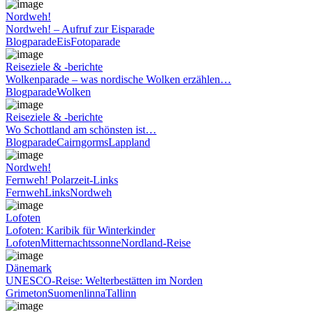
Nordweh!
Nordweh! – Aufruf zur Eisparade
Blogparade
Eis
Fotoparade
Reiseziele & -berichte
Wolkenparade – was nordische Wolken erzählen…
Blogparade
Wolken
Reiseziele & -berichte
Wo Schottland am schönsten ist…
Blogparade
Cairngorms
Lappland
Nordweh!
Fernweh! Polarzeit-Links
Fernweh
Links
Nordweh
Lofoten
Lofoten: Karibik für Winterkinder
Lofoten
Mitternachtssonne
Nordland-Reise
Dänemark
UNESCO-Reise: Welterbestätten im Norden
Grimeton
Suomenlinna
Tallinn