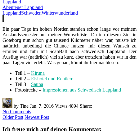
Lappland
Abenteuer Lappland
Lappland
Schweden
Winterwunderland
Ein paar Tage im hohen Norden standen schon lange vor meinem
Auslandssemester auf meiner Wunschliste. Da ich diesem Ziel in
Göteborg nun schon gut tausend Kilometer näher war, musste ich
natürlich unbedingt die Chance nutzen, mir diesen Wunsch zu
erfüllen und fuhr mit ScanBalt nach schwedisch Lappland. Der
Ausflug war (natürlich) viel zu kurz, aber trotzdem haben wir in den
paar Tagen viel erlebt. Was genau, könnt ihr hier nachlesen:
Teil 1 –
Kiruna
Teil 2 –
Eishotel und Rentiere
Teil 3 –
Sauna
Fotostrecke –
Impressionen aus Schwedisch Lappland
by
Tine
Jan. 7, 2016
Views:
4894
Share:
No Comments
Older Post
Newest Post
Ich freue mich auf deinen Kommentar: