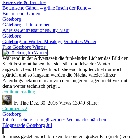
Reiseziele & -berichte
Botanische Gärten – grüne Inseln der Ruhe –
Botanischer Garten
Göteborg
Göteborg – Hinkommen
Anreise
Centralstationen
City-Maut
Göteborg
Göteborg im Winter: Musik gegen trübes Wetter
Fika
Göteborg
Winter
Während in der Adventszeit die funkelnden Lichter das Bild der
Stadt bestimmt haben, hat sich still und leise der Winter
angeschlichen. Die Weihnachtsbeleuchtung leuchtet nur noch
spärlich und so langsam werden die Nächte wieder kürzer.
Allerdings bekommt man von den längeren Tagen nicht viel mit,
denn wetter-technisch prägt ...
continue reading
by
Tine
Dez. 30, 2016
Views:
13940
Share:
Comments 2
Göteborg
Jul på Liseberg – ein glitzerndes Weihnachtsmärchen
Blogparade
Göteborg
Jul
Ich muss gestehen: ich bin kein besonders großer Fan (mehr) von