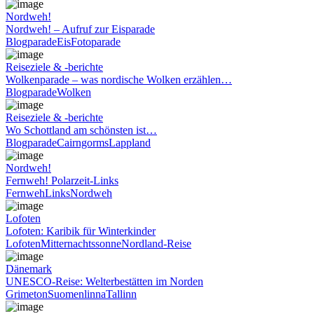
Nordweh!
Nordweh! – Aufruf zur Eisparade
Blogparade
Eis
Fotoparade
Reiseziele & -berichte
Wolkenparade – was nordische Wolken erzählen…
Blogparade
Wolken
Reiseziele & -berichte
Wo Schottland am schönsten ist…
Blogparade
Cairngorms
Lappland
Nordweh!
Fernweh! Polarzeit-Links
Fernweh
Links
Nordweh
Lofoten
Lofoten: Karibik für Winterkinder
Lofoten
Mitternachtssonne
Nordland-Reise
Dänemark
UNESCO-Reise: Welterbestätten im Norden
Grimeton
Suomenlinna
Tallinn