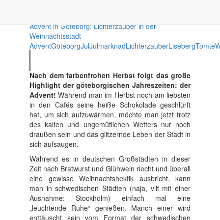
Göteborg
Advent in Göteborg: Lichterzauber in der
Weihnachtsstadt
Advent
Göteborg
Jul
Julmarknad
Lichterzauber
Liseberg
Tomte
W
Nach dem farbenfrohen Herbst folgt das große
Highlight der göteborgischen Jahreszeiten: der
Advent!
Während man im Herbst noch am liebsten
in den Cafés seine heiße Schokolade geschlürft
hat, um sich aufzuwärmen, möchte man jetzt trotz
des kalten und ungemütlichen Wetters nur noch
draußen sein und das glitzernde Leben der Stadt in
sich aufsaugen.
Während es in deutschen Großstädten in dieser
Zeit nach Bratwurst und Glühwein riecht und überall
eine gewisse Weihnachtshektik ausbricht, kann
man in schwedischen Städten (naja, vllt mit einer
Ausnahme: Stockholm) einfach mal eine
„leuchtende Ruhe“ genießen. Manch einer wird
enttäuscht sein vom Format der schwedischen