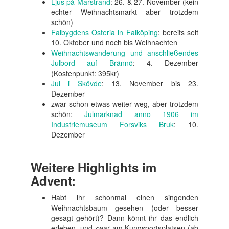
Ljus på Marstrand
: 26. & 27. November (kein
echter Weihnachtsmarkt aber trotzdem
schön)
Falbygdens Osteria in Falköping
: bereits seit
10. Oktober und noch bis Weihnachten
Weihnachtswanderung und anschließendes
Julbord auf Brännö
: 4. Dezember
(Kostenpunkt: 395kr)
Jul i Skövde
: 13. November bis 23.
Dezember
zwar schon etwas weiter weg, aber trotzdem
schön:
Julmarknad anno 1906 im
Industriemuseum Forsviks Bruk
: 10.
Dezember
Weitere Highlights im
Advent:
Habt ihr schonmal einen singenden
Weihnachtsbaum gesehen (oder besser
gesagt gehört)? Dann könnt ihr das endlich
erleben, und zwar am Kungsportsplatsen (ab