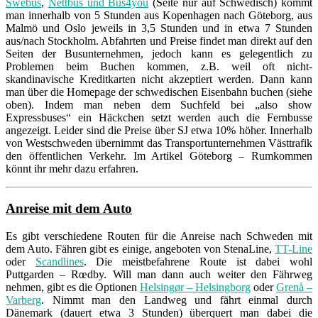
Swebus
,
Nettbus und Bus4you
(Seite nur auf Schwedisch) kommt
man innerhalb von 5 Stunden aus Kopenhagen nach Göteborg, aus
Malmö und Oslo jeweils in 3,5 Stunden und in etwa 7 Stunden
aus/nach Stockholm. Abfahrten und Preise findet man direkt auf den
Seiten der Busunternehmen, jedoch kann es gelegentlich zu
Problemen beim Buchen kommen, z.B. weil oft nicht-
skandinavische Kreditkarten nicht akzeptiert werden. Dann kann
man über die Homepage der schwedischen Eisenbahn buchen (siehe
oben). Indem man neben dem Suchfeld bei „also show
Expressbuses“ ein Häckchen setzt werden auch die Fernbusse
angezeigt. Leider sind die Preise über SJ etwa 10% höher. Innerhalb
von Westschweden übernimmt das Transportunternehmen Västtrafik
den öffentlichen Verkehr. Im Artikel Göteborg – Rumkommen
könnt ihr mehr dazu erfahren.
Anreise mit dem Auto
Es gibt verschiedene Routen für die Anreise nach Schweden mit
dem Auto. Fähren gibt es einige, angeboten von StenaLine,
TT-Line
oder
Scandlines
. Die meistbefahrene Route ist dabei wohl
Puttgarden – Rœdby. Will man dann auch weiter den Fährweg
nehmen, gibt es die Optionen
Helsingør – Helsingborg
oder
Grenå –
Varberg
. Nimmt man den Landweg und fährt einmal durch
Dänemark (dauert etwa 3 Stunden) überquert man dabei die