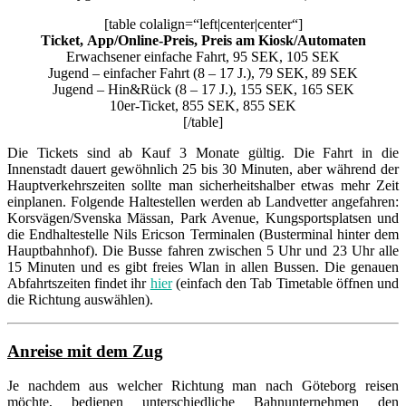
[table colalign=“left|center|center“]
Ticket, App/Online-Preis, Preis am Kiosk/Automaten
Erwachsener einfache Fahrt, 95 SEK, 105 SEK
Jugend – einfacher Fahrt (8 – 17 J.), 79 SEK, 89 SEK
Jugend – Hin&Rück (8 – 17 J.), 155 SEK, 165 SEK
10er-Ticket, 855 SEK, 855 SEK
[/table]
Die Tickets sind ab Kauf 3 Monate gültig. Die Fahrt in die
Innenstadt dauert gewöhnlich 25 bis 30 Minuten, aber während der
Hauptverkehrszeiten sollte man sicherheitshalber etwas mehr Zeit
einplanen. Folgende Haltestellen werden ab Landvetter angefahren:
Korsvägen/Svenska Mässan, Park Avenue, Kungsportsplatsen und
die Endhaltestelle Nils Ericson Terminalen (Busterminal hinter dem
Hauptbahnhof). Die Busse fahren zwischen 5 Uhr und 23 Uhr alle
15 Minuten und es gibt freies Wlan in allen Bussen. Die genauen
Abfahrtszeiten findet ihr
hier
(einfach den Tab Timetable öffnen und
die Richtung auswählen).
Anreise mit dem Zug
Je nachdem aus welcher Richtung man nach Göteborg reisen
möchte, bedienen unterschiedliche Bahnunternehmen den