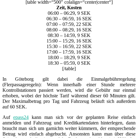
[table width=“500″ colalign=“center|center“]
Zeit, Kosten
06:00 – 06:29, 9 SEK
06:30 – 06:59, 16 SEK
07:00 – 07:59, 22 SEK
08:00 – 08:29, 16 SEK
08:30 – 14:59, 9 SEK
15:00 – 15:29, 16 SEK
15:30 – 16:59, 22 SEK
17:00 – 17:59, 16 SEK
18:00 – 18:29, 9 SEK
18:30 – 05:59, 0 SEK
[/table]
In Göteborg gilt dabei die Einmalgebührregelung
(Flerpassageregeln): Wenn innerhalb einer Stunde mehrere
Kontrollstationen passiert werden, wird die Gebühr nur einmal
erhoben, wobei der höchste Tarif während dieser 60 Minuten gilt.
Der Maximalbetrag pro Tag und Fahrzeug beläuft sich außerdem
auf 60 SEK.
Auf
epass24
kann man sich vor der geplanten Reise einfach
anmelden und Fahrzeug und Kreditkartendaten hinterlegen, dann
braucht man sich um garnichts weiter kümmern, der entsprechende
Betrag wird einfach abgebucht. Ansonsten kann man über diese