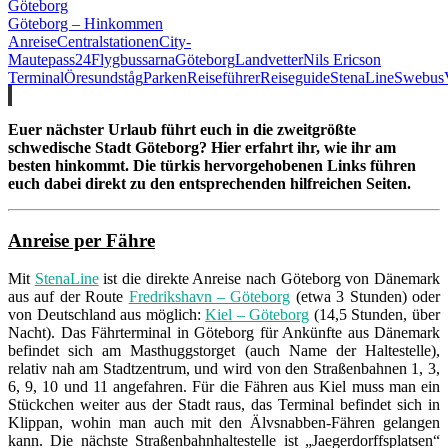
Göteborg
Göteborg – Hinkommen
Anreise
Centralstationen
City-
Maut
epass24
Flygbussarna
Göteborg
Landvetter
Nils Ericson
Terminal
Öresundståg
Parken
Reiseführer
Reiseguide
StenaLine
Swebus
Euer nächster Urlaub führt euch in die zweitgrößte
schwedische Stadt Göteborg? Hier erfahrt ihr, wie ihr am
besten hinkommt. Die türkis hervorgehobenen Links führen
euch dabei direkt zu den entsprechenden hilfreichen Seiten.
Anreise per Fähre
Mit
StenaLine
ist die direkte Anreise nach Göteborg von Dänemark
aus auf der Route
Fredrikshavn – Göteborg
(etwa 3 Stunden) oder
von Deutschland aus möglich:
Kiel – Göteborg
(14,5 Stunden, über
Nacht). Das Fährterminal in Göteborg für Ankünfte aus Dänemark
befindet sich am Masthuggstorget (auch Name der Haltestelle),
relativ nah am Stadtzentrum, und wird von den Straßenbahnen 1, 3,
6, 9, 10 und 11 angefahren. Für die Fähren aus Kiel muss man ein
Stückchen weiter aus der Stadt raus, das Terminal befindet sich in
Klippan, wohin man auch mit den Älvsnabben-Fähren gelangen
kann. Die nächste Straßenbahnhaltestelle ist „Jaegerdorffsplatsen“