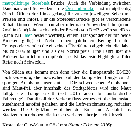
mautpflichtige Storebælt
-Brücke. Auch die Verbindung zwischen
Dänemark und Schweden – die
Öresundbrücke
– ist mautpflichtig
(durch Öffnen der Links gelangt ihr zu den jeweiligen Seiten mit
Preisen und Infos). Für die Storebælt-Brücke gibt es verschiedene
Rabattaktionen. Wenn man aber öfter nach Schweden fährt (mind.
2mal im Jahr) lohnt sich auch der Erwerb von BroBizz/ÖresundBizz
(kann z.B.
hier
bestellt werden), einem Transponder der für beide
Brücken gültig ist. Neben einem jährlichen Beitrag für den
Transponder werden die einzelnen Überfahrten abgebucht, die dabei
bis zu 50% billiger sind als der Normalpreis. Eine Fahrt über die
Brücken kann ich nur empfehlen, es ist das erste Highlight auf der
Reise nach Schweden.
Von Süden aus kommt man dann über die Europastraße E6/E20
nach Göteborg, die inzwischen auf der kompletten Länge zur 2-
spurigen Autobahn ausgebaut ist. Die schwedischen Autobahnen
sind Maut-frei, aber innerhalb des Stadtgebietes wird eine Maut
fällig: die Trängelseskatt (seit 2015 auch für ausländische
Fahrzeuge). Damit soll der Verkehrsfluss verbessert, die Innenstadt
zunehmend autofrei gehalten und die Luftverschmutzung reduziert
werden. Die City-Maut wird bei der Ein- und Ausfahrt ins
Stadtzentrum erhoben, die Kosten variieren aber je nach Uhrzeit.
Kosten der City-Maut in Göteborg (
Stand: Februar 2016
):