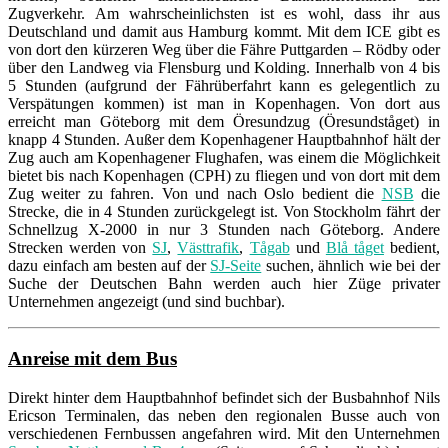
Zugverkehr. Am wahrscheinlichsten ist es wohl, dass ihr aus
Deutschland und damit aus Hamburg kommt. Mit dem ICE gibt es
von dort den kürzeren Weg über die Fähre Puttgarden – Rödby oder
über den Landweg via Flensburg und Kolding. Innerhalb von 4 bis
5 Stunden (aufgrund der Fährüberfahrt kann es gelegentlich zu
Verspätungen kommen) ist man in Kopenhagen. Von dort aus
erreicht man Göteborg mit dem Öresundzug (Öresundståget) in
knapp 4 Stunden. Außer dem Kopenhagener Hauptbahnhof hält der
Zug auch am Kopenhagener Flughafen, was einem die Möglichkeit
bietet bis nach Kopenhagen (CPH) zu fliegen und von dort mit dem
Zug weiter zu fahren. Von und nach Oslo bedient die
NSB
die
Strecke, die in 4 Stunden zurückgelegt ist. Von Stockholm fährt der
Schnellzug X-2000 in nur 3 Stunden nach Göteborg. Andere
Strecken werden von
SJ
,
Västtrafik
,
Tågab
und
Blå tåget
bedient,
dazu einfach am besten auf der
SJ-Seite
suchen, ähnlich wie bei der
Suche der Deutschen Bahn werden auch hier Züge privater
Unternehmen angezeigt (und sind buchbar).
Anreise mit dem Bus
Direkt hinter dem Hauptbahnhof befindet sich der Busbahnhof Nils
Ericson Terminalen, das neben den regionalen Busse auch von
verschiedenen Fernbussen angefahren wird. Mit den Unternehmen