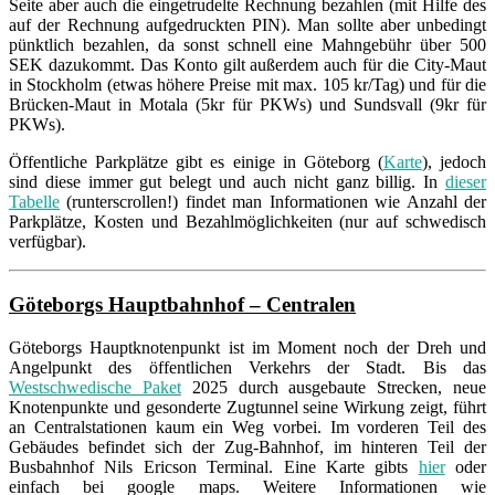
Seite aber auch die eingetrudelte Rechnung bezahlen (mit Hilfe des
auf der Rechnung aufgedruckten PIN). Man sollte aber unbedingt
pünktlich bezahlen, da sonst schnell eine Mahngebühr über 500
SEK dazukommt. Das Konto gilt außerdem auch für die City-Maut
in Stockholm (etwas höhere Preise mit max. 105 kr/Tag) und für die
Brücken-Maut in Motala (5kr für PKWs) und Sundsvall (9kr für
PKWs).
Öffentliche Parkplätze gibt es einige in Göteborg (
Karte
), jedoch
sind diese immer gut belegt und auch nicht ganz billig. In
dieser
Tabelle
(runterscrollen!) findet man Informationen wie Anzahl der
Parkplätze, Kosten und Bezahlmöglichkeiten (nur auf schwedisch
verfügbar).
Göteborgs Hauptbahnhof – Centralen
Göteborgs Hauptknotenpunkt ist im Moment noch der Dreh und
Angelpunkt des öffentlichen Verkehrs der Stadt. Bis das
Westschwedische Paket
2025 durch ausgebaute Strecken, neue
Knotenpunkte und gesonderte Zugtunnel seine Wirkung zeigt, führt
an Centralstationen kaum ein Weg vorbei. Im vorderen Teil des
Gebäudes befindet sich der Zug-Bahnhof, im hinteren Teil der
Busbahnhof Nils Ericson Terminal. Eine Karte gibts
hier
oder
einfach bei google maps. Weitere Informationen wie