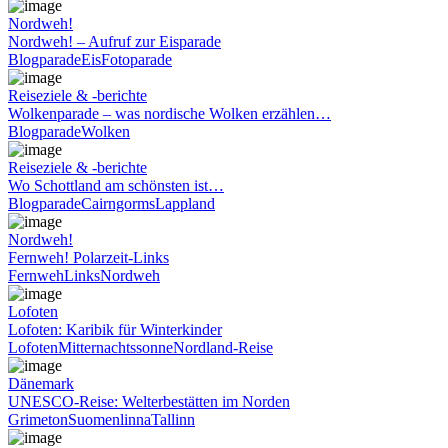
Nordweh!
Nordweh! – Aufruf zur Eisparade
Blogparade
Eis
Fotoparade
Reiseziele & -berichte
Wolkenparade – was nordische Wolken erzählen…
Blogparade
Wolken
Reiseziele & -berichte
Wo Schottland am schönsten ist…
Blogparade
Cairngorms
Lappland
Nordweh!
Fernweh! Polarzeit-Links
Fernweh
Links
Nordweh
Lofoten
Lofoten: Karibik für Winterkinder
Lofoten
Mitternachtssonne
Nordland-Reise
Dänemark
UNESCO-Reise: Welterbestätten im Norden
Grimeton
Suomenlinna
Tallinn