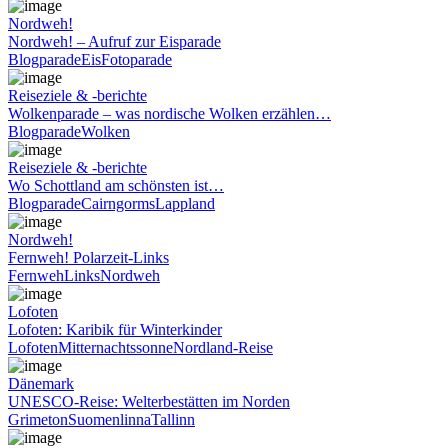
Nordweh!
Nordweh! – Aufruf zur Eisparade
Blogparade
Eis
Fotoparade
Reiseziele & -berichte
Wolkenparade – was nordische Wolken erzählen…
Blogparade
Wolken
Reiseziele & -berichte
Wo Schottland am schönsten ist…
Blogparade
Cairngorms
Lappland
Nordweh!
Fernweh! Polarzeit-Links
Fernweh
Links
Nordweh
Lofoten
Lofoten: Karibik für Winterkinder
Lofoten
Mitternachtssonne
Nordland-Reise
Dänemark
UNESCO-Reise: Welterbestätten im Norden
Grimeton
Suomenlinna
Tallinn