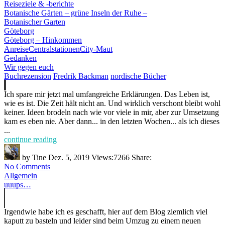
Reiseziele & -berichte
Botanische Gärten – grüne Inseln der Ruhe –
Botanischer Garten
Göteborg
Göteborg – Hinkommen
Anreise
Centralstationen
City-Maut
Gedanken
Wir gegen euch
Buchrezension
Fredrik Backman
nordische Bücher
Ich spare mir jetzt mal umfangreiche Erklärungen. Das Leben ist,
wie es ist. Die Zeit hält nicht an. Und wirklich verschont bleibt wohl
keiner. Ideen brodeln nach wie vor viele in mir, aber zur Umsetzung
kam es eben nie. Aber dann... in den letzten Wochen... als ich dieses
...
continue reading
by
Tine
Dez. 5, 2019
Views:
7266
Share:
No Comments
Allgemein
uuups…
Irgendwie habe ich es geschafft, hier auf dem Blog ziemlich viel
kaputt zu basteln und leider sind beim Umzug zu einem neuen