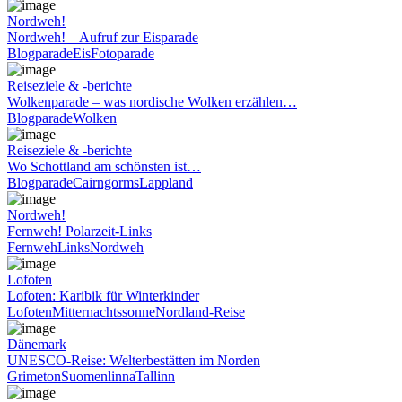
Nordweh!
Nordweh! – Aufruf zur Eisparade
Blogparade
Eis
Fotoparade
Reiseziele & -berichte
Wolkenparade – was nordische Wolken erzählen…
Blogparade
Wolken
Reiseziele & -berichte
Wo Schottland am schönsten ist…
Blogparade
Cairngorms
Lappland
Nordweh!
Fernweh! Polarzeit-Links
Fernweh
Links
Nordweh
Lofoten
Lofoten: Karibik für Winterkinder
Lofoten
Mitternachtssonne
Nordland-Reise
Dänemark
UNESCO-Reise: Welterbestätten im Norden
Grimeton
Suomenlinna
Tallinn